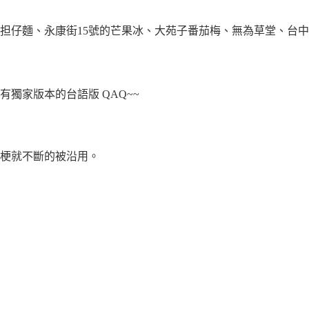
南担仔麵、永康街15號的芒果冰、大苑子番茄梅、無為草堂、台
有獨家版本的台語版 QAQ~~
的梗就不斷的被沿用。