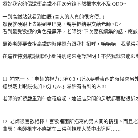
還好我家夠偏遠衝高鐵不用20分鐘不然根本來不及 QDQ~
一到高鐵站就看到曲辰 (高大的人真的很方便...)
然後就硬跟上去跟到星巴克，親手把結果交給老師 >D<
看到最受歡迎的角色是黑澤，老師說"下次要寫續集的話，應該優
最後老師要去搭高鐵的時候還有跟我打招呼，嗚嗚嗚－我覺得我
在這裡特別感謝翻譯小姐特別跑來翻譯說明！不然我就只能跟老
11. 補充一下：老師的視力只有0.3，所以要看東西的時候會另外戴
聽說戴上眼鏡後加10分 QAQ! 忌妒有看到的人!!!
老師的近視嚴重到什麼程度呢？連飯店房間的房號都要貼很近才
12. 老師很喜歡相棒！喜歡裡面所描寫的男人間的情誼。而且
曲辰：老師根本不應該在三得利推理大獎中出道阿……