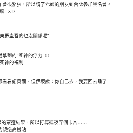
工作會很緊張，所以請了老師的朋友到台北參加簽名會。
" XD
"東野圭吾的也沒關係喔"
到的"死神的浮力"!!!
死神的福利"
說想看看諾貝爾，但伊坂說：你自己去，我要回去睡了
版的票選結果，所以打算連夜弄個卡片……
後親送高鐵站