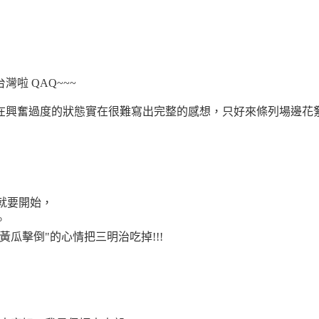
啦 QAQ~~~
在興奮過度的狀態實在很難寫出完整的感想，只好來條列場邊花
會就要開始，
。
瓜擊倒"的心情把三明治吃掉!!!