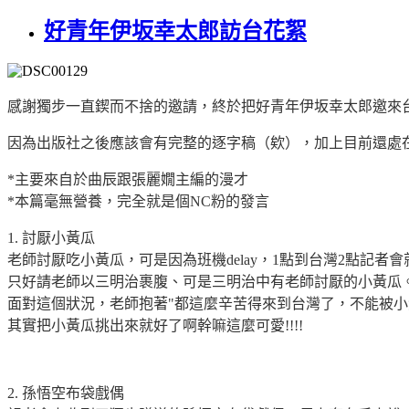
好青年伊坂幸太郎訪台花絮
感謝獨步一直鍥而不捨的邀請，終於把好青年伊坂幸太郎邀來台灣
因為出版社之後應該會有完整的逐字稿（欸），加上目前還處
*主要來自於曲辰跟張麗嫺主編的漫才
*本篇毫無營養，完全就是個NC粉的發言
1. 討厭小黃瓜
老師討厭吃小黃瓜，可是因為班機delay，1點到台灣2點記者
只好請老師以三明治裹腹、可是三明治中有老師討厭的小黃瓜
面對這個狀況，老師抱著"都這麼辛苦得來到台灣了，不能被小黃
其實把小黃瓜挑出來就好了啊幹嘛這麼可愛!!!!
2. 孫悟空布袋戲偶