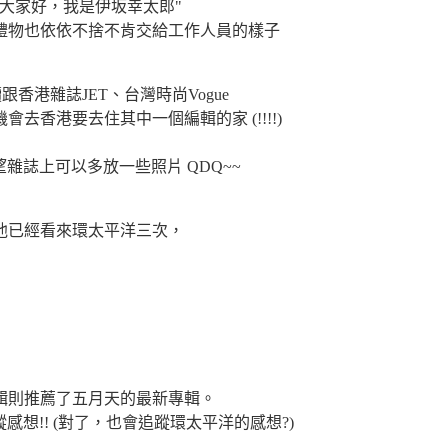
大家好，我是伊坂幸太郎"
禮物也依依不捨不肯交給工作人員的樣子
香港雜誌JET、台灣時尚Vogue
香港要去住其中一個編輯的家 (!!!!)
希望雜誌上可以多放一些照片 QDQ~~
他已經看來環太平洋三次，
輯則推薦了五月天的最新專輯。
想!! (對了，也會追蹤環太平洋的感想?)