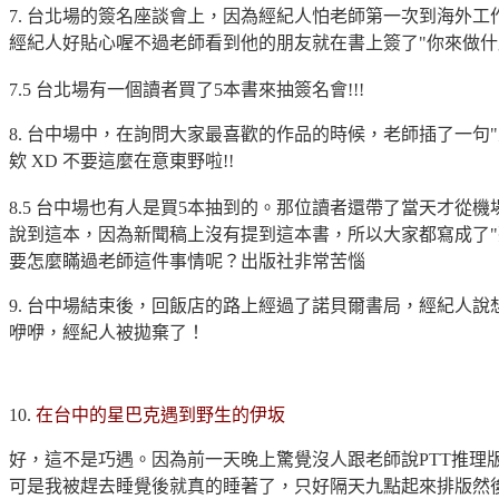
7. 台北場的簽名座談會上，因為經紀人怕老師第一次到海外
經紀人好貼心喔不過老師看到他的朋友就在書上簽了"你來做什麼
7.5 台北場有一個讀者買了5本書來抽簽名會!!!
8. 台中場中，在詢問大家最喜歡的作品的時候，老師插了一句
欸 XD 不要這麼在意東野啦!!
8.5 台中場也有人是買5本抽到的。那位讀者還帶了當天才從機場拿
說到這本，因為新聞稿上沒有提到這本書，所以大家都寫成了"
要怎麼瞞過老師這件事情呢？出版社非常苦惱
9. 台中場結束後，回飯店的路上經過了諾貝爾書局，經紀人
咿咿，經紀人被拋棄了！
10.
在台中的星巴克遇到野生的伊坂
好，這不是巧遇。因為前一天晚上驚覺沒人跟老師說PTT推理
可是我被趕去睡覺後就真的睡著了，只好隔天九點起來排版然