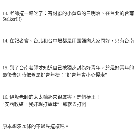
13. 老師這一路吃了：有討厭的小黃瓜的三明治、在台北的台
Stalker!!!)
14. 在記者會、台北和台中場都是用國語向大家問好，只有台南
15. 到了台南老師才知道自己被獨步封為好青年，於是好青年
最後告別時依舊是好青年梗："好青年會小心慢走"
16. 伊坂老師的太太聽起來很厲害，是個梗王！
"安西教練，我好想打籃球" "那就去打阿"
原本想湊20條的不過先這樣吧。