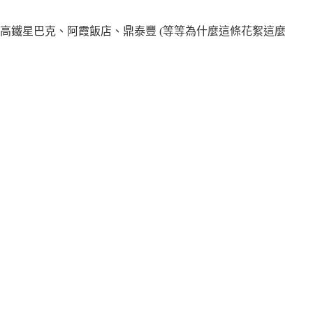
中高鐵星巴克、阿霞飯店、鼎泰豐 (等等為什麼這條花絮這麼