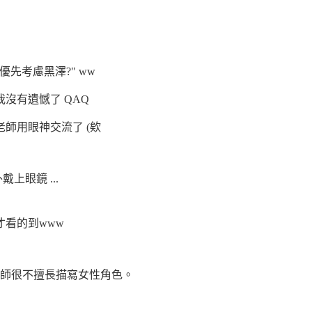
先考慮黑澤?" ww
沒有遺憾了 QAQ
師用眼神交流了 (欸
上眼鏡 ...
看的到www
老師很不擅長描寫女性角色。