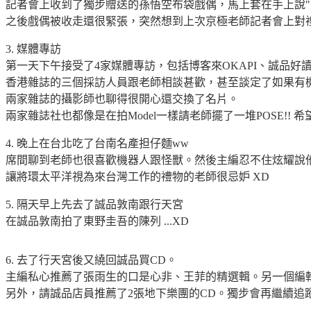
記者會上收到了獨步贈送的孫悟空布袋戲偶，馬上套在手上說"
之後戲偶被收走還很緊張，突然想到上次京極老師記者會上對
3. 媒體專訪
第一天下午接受了4家媒體專訪，包括博客來OKAPI、誠品好讀跟
香港雜誌的三個採訪人員跟老師相談甚歡，甚至談定了如果有機會去
兩家雜誌的攝影師也聊得很開心還交換了名片。
兩家雜誌社也都像是在拍Model一樣請老師擺了一堆POSE!! 
4. 晚上在台北吃了台南名產担仔麵ww
席間聊到老師也很喜歡機器人跟怪獸。然後主編忍不住炫耀說
讓將環太平洋視為來台灣工作的禮物的老師很忌妒 XD
5. 隔天早上先去了誠品敦南跟行天宮
在誠品敦南拍了東野圭吾的陳列 ...XD
6. 去了行天宮後又繞回誠品買CD。
主編私心推薦了張雨生的口是心非、王菲的精選輯。另一個編
另外，請誠品店員推薦了2張地下樂團的CD。獨步會再繼續追蹤感