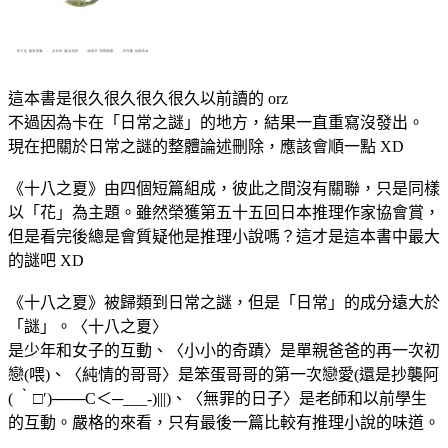
這本書是很久很久很久很久以前讀的 orz
不過因為卡在「日常之謎」的地方，結果一直重寫沒發出。
現在把關於日常之謎的整體論述刪除，應該會順一點 XD
《十八之夏》由四個短篇組成，彼此之間沒有關聯，只是同樣
以「花」為主題。雖然榮獲第五十五回日本推理作家協會賞，
但是看完後總是會質疑他是推理小說嗎？這才是這本書中最大
的謎吧 XD
《十八之夏》被歸類到日常之謎，但是「日常」的成分遠大於
「謎」。〈十八之夏〉
是少年和女子的互動、〈小小的奇蹟〉是單親爸爸的再一次初
戀(喂)、〈純情的哥哥〉是笨蛋哥哥的第一次戀愛(還是抄襲阿
( ‵□′)───C＜─___-)|||)、〈無罪的日子〉是老師和以前學生
的互動。嚴格的來看，只有最後一篇比較有推理小說的味道。