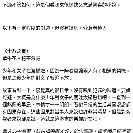
不過不管如何，這是個看起來很愉快又充滿驚喜的小說。
以下有一定程度的劇透，但沒有謎底。介意者慎入
〈十八之夏〉
牽牛花。秘密深藏
少年和女子在渡橋邊，因為一陣春風讓兩人有了相遇的契機。
但是之後少年卻對女子緊追不放 ...
故事看到一半，感覺真的很日常，沒有嗅到犯罪的味道。要說
可疑，大概是為什麼少年對女子的關注太過熱切吧。一直到一
個熱鬧的早晨，事情才一一明朗。看似日常的生活其實處處都
有因果存在。這些因果對當事人來說也許非常清楚，但是對旁
觀者來說卻是謎，這就是這本書的樂趣所在吧。
當人心中有著「該抉擇哪邊才好」的念頭時，通常都已經無意