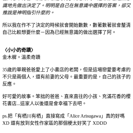
識地先做出決定了。明明是自己在無意識中選擇的答案，卻又
推說是神明指引什麼的。
所以我在作不了決定的時候就會開始數數，數著數著就會釐清
自己比較想要什麼－因為已經無意識的做出選擇了阿。
〈小小的奇蹟〉
金木樨。溫柔奇蹟
35歲的單親爸爸愛上了小書店的老闆，但是這場戀愛要考慮的
不只是兩個人，還有前妻的父母。最重要的是，自己的孩子的
反應。
好可愛的故事。笨拙的爸爸、直來直往的小孩、充滿花香的櫻
花書店...這家人以後還是會幸福下去吧。
ps.把「有栖川有栖」直接寫成「Alice Arisugawa」真的好嗎
XD 還有放到女性作家區的那個梗太好笑了 XDDD