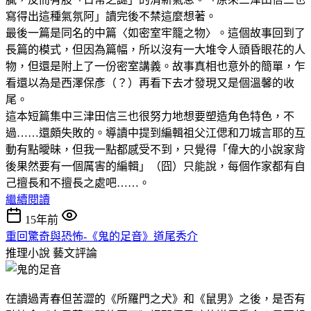
寫得出這種氣氛阿」讀完後不禁這麼想著。
最後一篇是同名的中篇〈如密室牢籠之物〉。這個故事回到了
長篇的模式，但因為篇幅，所以沒有一大堆令人頭昏眼花的人
物，但還是附上了一份密室講義。故事真相也意外的簡單，乍
看還以為是西澤保彥（？）再看下去才發現又是個溫馨的收
尾。
這本短篇集中三津田信三也很努力地想要塑造角色特色，不
過……還頗失敗的。導讀中提到編輯祖父江偲和刀城言耶的互
動有點曖昧，但我一點都感受不到，只覺得「偉大的小說家背
後果然要有一個厲害的編輯」（囧）只能說，每個作家都有自
己擅長和不擅長之處吧……。
繼續閱讀
15年前
重回驚奇與恐怖-《鬼的足音》道尾秀介
推理小說
藝文評論
在讀過青春但苦澀的《所羅門之犬》和《鼠男》之後，是否有