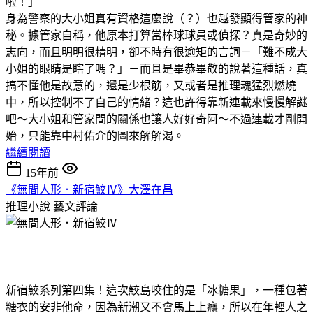
啦！」
身為警察的大小姐真有資格這麼說（？）也越發顯得管家的神
秘。據管家自稱，他原本打算當棒球球員或偵探？真是奇妙的
志向，而且明明很精明，卻不時有很逾矩的言詞－「難不成大
小姐的眼睛是瞎了嗎？」－而且是畢恭畢敬的說著這種話，真
搞不懂他是故意的，還是少根筋，又或者是推理魂猛烈燃燒
中，所以控制不了自己的情緒？這也許得靠新連載來慢慢解謎
吧～大小姐和管家間的關係也讓人好好奇阿～不過連載才剛開
始，只能靠中村佑介的圖來解解渴。
繼續閱讀
15年前
《無間人形．新宿鮫Ⅳ》大澤在昌
推理小說
藝文評論
新宿鮫系列第四集！這次鮫島咬住的是「冰糖果」，一種包著
糖衣的安非他命，因為新潮又不會馬上上癮，所以在年輕人之