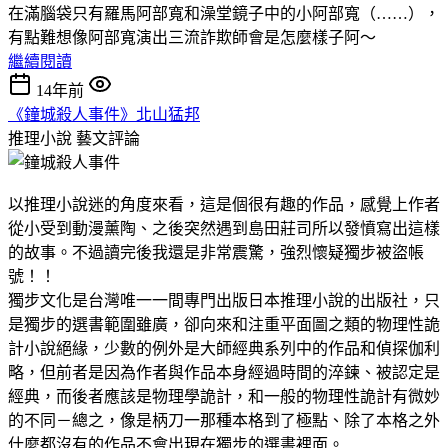
在滿腦袋只有羅馬阿部寬和澡堂鏡子中的小阿部寬（……），
有點難想像阿部寬演出三流詐欺師會是怎麼樣子阿～
繼續閱讀
14年前
《鐘城殺人事件》北山猛邦
推理小說
藝文評論
以推理小說迷的角度來看，這是個很有趣的作品，感覺上作者
從小受到動漫薰陶、之後突然遇到島田莊司所以發憤寫出這樣
的故事。不過讀完後我還是非常震驚，強烈懷疑獨步被盜帳
號！！
獨步文化是台灣唯一一間專門出版日本推理小說的出版社，只
是獨步的選書範圍雖廣，卻向來和注重平面圖之類的物理性詭
計小說絕緣，少數的例外是大師經典系列中的作品和偵探伽利
略，但前者是因為作者與作品本身經過時間的淬鍊、被認定是
經典，而後者應該是物理學詭計，和一般的物理性詭計有微妙
的不同－總之，像是柄刀一那種本格到了極點、除了本格之外
什麼都沒有的作品不會出現在獨步的選書裡面。