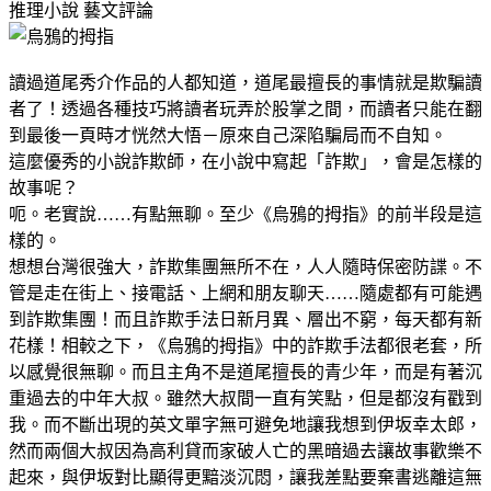
推理小說
藝文評論
讀過道尾秀介作品的人都知道，道尾最擅長的事情就是欺騙讀
者了！透過各種技巧將讀者玩弄於股掌之間，而讀者只能在翻
到最後一頁時才恍然大悟－原來自己深陷騙局而不自知。
這麼優秀的小說詐欺師，在小說中寫起「詐欺」，會是怎樣的
故事呢？
呃。老實說……有點無聊。至少《烏鴉的拇指》的前半段是這
樣的。
想想台灣很強大，詐欺集團無所不在，人人隨時保密防諜。不
管是走在街上、接電話、上網和朋友聊天……隨處都有可能遇
到詐欺集團！而且詐欺手法日新月異、層出不窮，每天都有新
花樣！相較之下，《烏鴉的拇指》中的詐欺手法都很老套，所
以感覺很無聊。而且主角不是道尾擅長的青少年，而是有著沉
重過去的中年大叔。雖然大叔間一直有笑點，但是都沒有戳到
我。而不斷出現的英文單字無可避免地讓我想到伊坂幸太郎，
然而兩個大叔因為高利貸而家破人亡的黑暗過去讓故事歡樂不
起來，與伊坂對比顯得更黯淡沉悶，讓我差點要棄書逃離這無