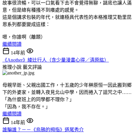
故事很流暢，可以一口氣看下去不會覺得無聊，謎底也讓人滿
意，但是總有種搔不到癢處的感覺。
這是個講求包裝的年代，就連極具代表性的本格推理艾勒里昆
恩系列都要變成這樣：
嗯，你誰啊（離題）
繼續閱讀
14年前
《Another》綾辻行人（含少量漫畫心得／清原紘）
推理小說
藝文評論
母親早逝、父親出國工作，十五歲的少年榊原恒一因此搬到鄉
下的外婆家，並轉入夜見北山中學，因而捲入了詛咒之中……
「為什麼班上的同學都不理你？」
「因為，我不存在。」
繼續閱讀
14年前
誰騙誰？－－《烏鴉的拇指》道尾秀介