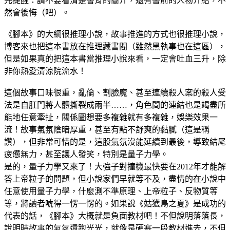
先提醒：請不要看清楚書背的簡介，還有書前的人物介紹，不
然會後悔（吧）。
《腳本》的大綱很推理小說，故事推進的方式也很推理小說，
博客來也把這本書放在推理藏書閣（雖然黑執事也在這區），
但是如果真的把這本書當推理小說來看，一定會吐血三升，除
非你熱愛清涼院流水！
這個故事口味很重，亂倫、割臉魔、甚至連續殺人案的殺人受
法是自肛門將人體撕裂成兩半……，角色間的連結也是竭盡所
能地任意牽扯，關係圖想要多複雜就有多複雜，娛樂效果一
流！故事氣氛陰暗厚重，甚至有點不舒爽的黏膩（這是稱
讚），但非常可惜的是，這股氣氛沒能延續到最後，導致結尾
疲憊無力，甚至讓人發笑，特別是量子力學。
是的，量子力學又來了！大強子對撞機最快要在2012年才能解
答上帝粒子的問題，但小說家們早就等不及，盡情的在小說中
任意使用量子力學，什麼測不準原理、上帝粒子、反物質等
等，將讀者唬得一愣一愣的。如果說《姑獲鳥之夏》是成功的
代表的話，《腳本》大概就是負面教材吧！不但說明落落長，
說明時故事的氣氛還跑光光，就像是硬塞一段教材進去，不但