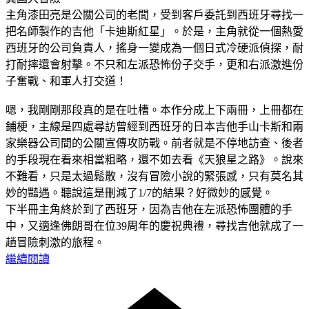
主角漆田亮是公關公司的老闆，受到客戶委託到西班牙尋找一
把名師製作的吉他「卡迪斯紅星」。於是，主角就從一個熱愛
西班牙的公司負責人，搖身一變成為一個日式冷硬派偵探，耐
打耐摔還會射擊。不只和左派恐怖份子交手，更和右派激進份
子奮戰、和軍人打交道！
嗯，我剛剛那段真的是在吐槽。本作分成上下兩冊，上冊都在
鋪梗，主線是四處尋訪曾經到西班牙的日本吉他手山卡斯和兩
家樂器公司間的公關宣傳攻防戰。前者就是不停地訪查、後者
的手段現在看來相當粗略，還不如去看《天狼星之路》。說來
不難看，只是太過鬆散，沒有冒險小說的緊張感，只有莫名其
妙的豔遇。聽說這是刪減了1/7的結果？好微妙的感覺。
下半冊主角終於到了西班牙，因為吉他在左派恐怖團體的手
中，又適逢佛朗哥在位39周年的慶祝典禮，尋找吉他就成了一
趟冒險刺激的旅程。
繼續閱讀