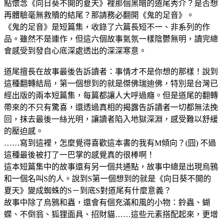
點懷念《向日葵不開的夏天》裡那個黑暗的道尾秀介？是否想
再體驗毫無救贖的結尾？那請務必翻開《鬼的足音》。
《鬼的足音》是短篇集，收錄了六篇長短不一、非系列的作
品。雖然不是連作，但這六個故事氣氛一樣陰鬱無明，讀完總
會感受到發自心底深處透出的深深寒意。
道尾擅長在故事最後告訴讀者：事情才不是你想的那樣！說到
這種翻轉結局，第一個想到的就是傑佛瑞迪佛，特別是台灣已
經出版的兩本短篇集，每篇都讓人大呼過癮。但是道尾的翻轉
帶來的不只有驚喜，還透過真相的揭露告訴讀者一切都無法挽
回，抹去最後一絲光明，讓讀者陷入地獄深淵，感受難以舒緩
的壓迫感。
……寫到這裡，怎麼覺得喜歡這本書的我有M傾向？(囧) 不過
這種最後被打了一巴掌的感覺真的很棒啊！
這本短篇集中的故事還有另一個共通點，故事中總是出現烏鴉
和一個名叫S的人。說到S第一個想到的就是《向日葵不開的
夏天》變成蜘蛛的S－到底S對道尾有什麼意義？
故事中除了烏鴉和蟲，還會有個充滿和風的小物：鈴蟲、蝴
蝶、不倒翁、狐狸面具、招財貓……這些元素搭配起來，更增