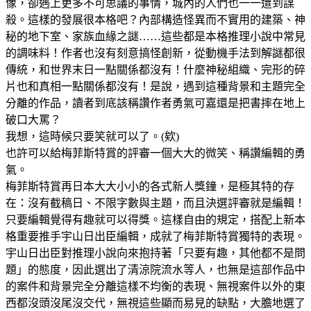
像，卻遇上更多不可思議的事情，城內的人們也一一遭到謀
殺。這樣的發展很本格吧？內部構造怪異而不實用的建築、神
秘的地下室、家族血緣之謎……這些都是本格推理小說中常見
的調味料！作者也沒有刻意搞怪創新，從動機手法到解謎都很
傳統，和世界末日一點關係都沒有！什麼神秘組織、完形的碎
片也和真相一點關係都沒有！是說，遇到這種背景和主題完全
分離的作品，讀者到底該稱讚作者勇氣可嘉還是把書摔在地上
破口大罵？
我想，這時候只要笑就可以了。(欸)
也許可以給梅菲斯特賞的評審一個大大的微笑、稱讚編輯的勇
氣。
梅菲斯特賞再日本大大小小的各式新人獎鐘，是極其特的存
在：沒有截稿日、不限字數與主題，而且決選評審就是編輯！
只要編輯覺得有趣就可以得獎。這樣自由的規定，搭配上新本
格重要推手宇山日出臣編輯，成就了梅菲斯特賞獨特的表現。
宇山日出臣對推理小說向來抱持著「只要有趣，其他都不是問
題」的態度，因此選出了清涼院流水等人，也無是這部作品中
的案件和背景完全分離這樣不均衡的表現、無視案件以外的東
西都沒頭沒尾沒交代，無視這些顯而易見的缺點，大膽地選了