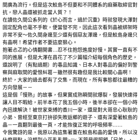
間廣為流行。但是這次鮫島不但要和不同體系的麻藥取締官對
抗，戀人晶還被抓走當人質？！
在讀佐久間公系列的《於心而言，過於沉重》時就發現大澤對
固定配角也毫不手軟，便當發不完，因此這次看到晶被綁架時
非常不安～佐久間身邊至少還有個惡友澤邊，但是鮫島身邊只
有晶啊！希望作者不要這麼狠心。
抱著忐忑的心情翻開書…忍不住抱怨進度好慢。其實一直有不
同的進展，但是大澤在昌花了不少篇幅介紹每個角色的歷史，
還說明了（有點過期）的毒品知識、日本人對毒品的偏好到警
察與麻取間的愛恨糾葛－雖然很有趣但是我比較關心晶啊！
終於，大家的過去都有了交集，而現在，所有事態都往最糟的
方向發展－－
這是個「慢熟」的故事，但果實成熟瞬間就爆裂，發展快速得
讓人目不暇給，前半本花了我五個小時，後半本卻在一個小時
內迅速解決！被世家束縛的香川一家，還是對大哥忠心耿耿的
小弟、曾經至東京打拚卻失敗返鄉的遊子、還有深愛著鮫島的
晶－一直翻到最後一頁，才能恢復正常的呼吸頻率……
令我驚訝的是，我原以為這集著重在鮫島和晶的愛情，所以沒
什麼萌點，沒想到小花亂亂開>///< 不管是很照顧「兄弟」、