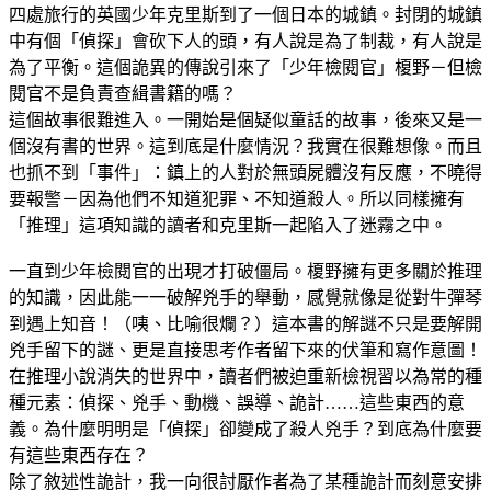
四處旅行的英國少年克里斯到了一個日本的城鎮。封閉的城鎮
中有個「偵探」會砍下人的頭，有人說是為了制裁，有人說是
為了平衡。這個詭異的傳說引來了「少年檢閱官」榎野－但檢
閱官不是負責查緝書籍的嗎？
這個故事很難進入。一開始是個疑似童話的故事，後來又是一
個沒有書的世界。這到底是什麼情況？我實在很難想像。而且
也抓不到「事件」：鎮上的人對於無頭屍體沒有反應，不曉得
要報警－因為他們不知道犯罪、不知道殺人。所以同樣擁有
「推理」這項知識的讀者和克里斯一起陷入了迷霧之中。
一直到少年檢閱官的出現才打破僵局。榎野擁有更多關於推理
的知識，因此能一一破解兇手的舉動，感覺就像是從對牛彈琴
到遇上知音！（咦、比喻很爛？）這本書的解謎不只是要解開
兇手留下的謎、更是直接思考作者留下來的伏筆和寫作意圖！
在推理小說消失的世界中，讀者們被迫重新檢視習以為常的種
種元素：偵探、兇手、動機、誤導、詭計……這些東西的意
義。為什麼明明是「偵探」卻變成了殺人兇手？到底為什麼要
有這些東西存在？
除了敘述性詭計，我一向很討厭作者為了某種詭計而刻意安排