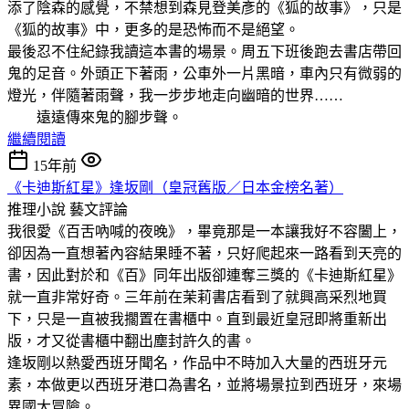
添了陰森的感覺，不禁想到森見登美彥的《狐的故事》，只是
《狐的故事》中，更多的是恐怖而不是絕望。
最後忍不住紀錄我讀這本書的場景。周五下班後跑去書店帶回
鬼的足音。外頭正下著雨，公車外一片黑暗，車內只有微弱的
燈光，伴隨著雨聲，我一步步地走向幽暗的世界……
遠遠傳來鬼的腳步聲。
繼續閱讀
15年前
《卡迪斯紅星》逢坂剛（皇冠舊版／日本金榜名著）
推理小說
藝文評論
我很愛《百舌吶喊的夜晚》，畢竟那是一本讓我好不容闔上，
卻因為一直想著內容結果睡不著，只好爬起來一路看到天亮的
書，因此對於和《百》同年出版卻連奪三獎的《卡迪斯紅星》
就一直非常好奇。三年前在茉莉書店看到了就興高采烈地買
下，只是一直被我擱置在書櫃中。直到最近皇冠即將重新出
版，才又從書櫃中翻出塵封許久的書。
逢坂剛以熱愛西班牙聞名，作品中不時加入大量的西班牙元
素，本做更以西班牙港口為書名，並將場景拉到西班牙，來場
異國大冒險。