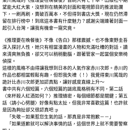
東川篤哉的《推理要在晚餐後》首刷只有七千本，出版社不期
望能大紅大紫，沒想到在精美的封面和電視節目的推波助瀾
下，一刷再刷，賣破百萬本，不但得到書店大獎，現在仍然滯
留在排行榜中！到底這本書有什麼魅力？感謝尖端連著封面一
起引入台灣，讓我有機會一窺究竟。
《推理要在晚餐後》不像《告白》那樣震撼，也不像東野圭吾
深入探討人性，她只有相當漫畫的人物和充滿吐槽的對話，讀
來清爽無負擔，卻又可以稍稍動腦，跟著管家一起當個安樂椅
偵探。
這樣的風格不由得讓我想到日本的人氣作家赤川次郎。赤川的
作品也都相當輕鬆有趣，但恕我失禮（！）我覺得東川篤哉的
詭計比赤川次郎更加認真點，讓好感度直線上升～
書中共有六個短篇，六個短篇的謎底風格稍有不同，第二話
〈來杯殺人紅酒如何？〉推理縝密，每個細節都是關鍵；第五
話〈請小心劈腿〉好像有點太扯，但我非常喜歡這篇！也許就
是因為夠扯卻又很認真吧 :p
「失敬－如果惹您生氣的話，那真是非常抱歉－－」
「如果道歉就可以解決事情的話，這個世界上就不需要警察