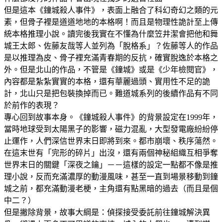
但是這本《鐘城殺人事件》，表面上融合了科幻奇幻之類的元
素，但骨子裡是道道地地的本格啊！而且是物理性詭計至上傳
統本格推理小說。讀完後我實在不懂為什麼笠井潔會把他和舞
城王太郎、佐藤友哉等人並列為「脫格系」？佐藤等人的作品
是以推理為皮、骨子裡充滿青春期的反抗，確實脫逸於本格之
外。但是北山的作品，不管是《鐘城》或是《少年檢閱官》，
內容都是紮紮實實的本格，還有華麗過頭、實用性不足的詭
計，北山只是把包裝換掉而已。難道城系列的後續作品有不同
於前作的表現？
專心回到故事本身。《鐘城殺人事件》的背景設定在1999年，
當時地球受到太陽黑子的影響，磁力混亂，大型發電廠紛紛停
止運作，人們深信世界末日即將到來。都市崩壞、秩序蕩然。
在這末世有「完形的碎片」出沒，還有兩個神秘組織互相爭奪
世界末日的關鍵「深夜之鑰」－－這樣的設定一點都不像是推
理小說，反而充滿濃厚的動漫風味，甚至一直到場景移動到鐘
城之前，都充滿動漫老梗，主角還有點黑暗的過去（而且是個
中二？）
但是撇除背景，故事大綱是：偵探接受委託前往鐘城解決異