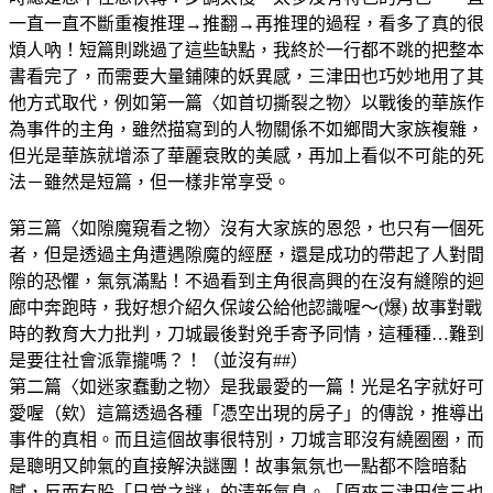
一直一直不斷重複推理→推翻→再推理的過程，看多了真的很
煩人吶！短篇則跳過了這些缺點，我終於一行都不跳的把整本
書看完了，而需要大量鋪陳的妖異感，三津田也巧妙地用了其
他方式取代，例如第一篇〈如首切撕裂之物〉以戰後的華族作
為事件的主角，雖然描寫到的人物關係不如鄉間大家族複雜，
但光是華族就增添了華麗衰敗的美感，再加上看似不可能的死
法－雖然是短篇，但一樣非常享受。
第三篇〈如隙魔窺看之物〉沒有大家族的恩怨，也只有一個死
者，但是透過主角遭遇隙魔的經歷，還是成功的帶起了人對間
隙的恐懼，氣氛滿點！不過看到主角很高興的在沒有縫隙的迴
廊中奔跑時，我好想介紹久保竣公給他認識喔～(爆) 故事對戰
時的教育大力批判，刀城最後對兇手寄予同情，這種種…難到
是要往社會派靠攏嗎？！（並沒有##）
第二篇〈如迷家蠢動之物〉是我最愛的一篇！光是名字就好可
愛喔（欸）這篇透過各種「憑空出現的房子」的傳說，推導出
事件的真相。而且這個故事很特別，刀城言耶沒有繞圈圈，而
是聰明又帥氣的直接解決謎團！故事氣氛也一點都不陰暗黏
膩，反而有股「日常之謎」的清新氣息。「原來三津田信三也