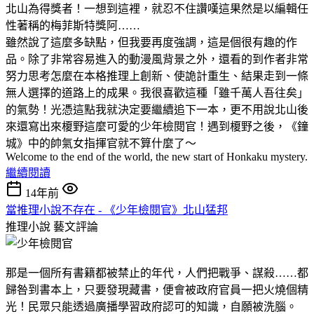
北山為得獎者！一想到這裡，就忍不住讚嘆這果然是以編輯任
性著稱的梅菲斯特獎阿……
雖然說了這麼多缺點，但我要再度強調，這是個很有趣的作
品。除了非常容易進入的動漫風背景之外，還看的到作者非常
努力思考怎麼在本格推理上創新、使詭計重生、結果走到一條
無人選擇的道路上的成果。我很喜歡這種「雖千萬人吾往矣」
的氣勢！光憑這點我就決定要繼續追下一本，更不用說北山後
來還寫出來榎野這麼可愛的少年檢閱官！遇到榎野之後，《鐘
城》中的帥氣女指揮官就不算什麼了～
Welcome to the end of the world, the new start of Honkaku mystery.
繼續閱讀
14年前
當推理小說不存在 - 《少年檢閱官》北山猛邦
推理小說
藝文評論
那是一個所有書籍都被禁止的年代，人們把戰爭、謀殺……都
歸咎到書本上，只要發現藏書，便會被政府官員一把火燒個精
光！民眾只能透過廣播學習政府認可的知識，自願被洗腦。