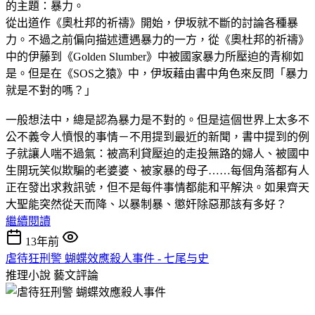
的主題：暴力。
從出道作《奧杜邦的祈禱》開始，伊坂就不斷的討論各種暴
力。不過之前偏向描述遭遇暴力的一方，從《奧杜邦的祈禱》
中的伊藤到《Golden Slumber》中被國家暴力所壓迫的青柳如
是。但是在《SOS之猿》中，伊坂藉由書中角色來反問「暴力
就是不對的嗎？」
一般想法中，總是認為暴力是不對的。但是這個世界上太多不
公不義令人憤恨的事情－不用提到最近的新聞，書中提到的例
子就讓人喘不過氣：被高利貸壓迫的走投無路的婦人、被國中
生開玩笑似欺騙的老婆婆、被家暴的母子……每個角落都有人
正在發出求救訊號，但不是每件事情都能和平解決。如果齊天
大聖能突然從天而降、以暴制暴、懲奸除惡那該有多好？
繼續閱讀
13年前
虐待狂刑警 蝴蝶效應殺人事件 - 七尾与史
推理小說
藝文評論