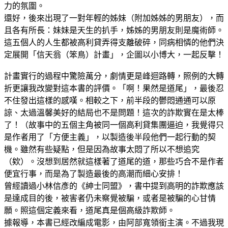
力的氛圍。
還好，後來出現了一對年輕的姊妹（附加姊姊的男朋友），而
且各有所長：妹妹是天生的扒手，姊姊的男朋友則是魔術師。
這五個人的人生都被高利貸弄得支離破碎，同病相憐的他們決
定展開「信天翁（笨鳥）計畫」，企圖以小博大，一起反擊！
計畫實行的過程中驚險萬分，劇情更是峰迴路轉，照例的大轉
折更讓我改變對這本書的評價。「啊！果然是道尾」，最後忍
不住發出這樣的感嘆。相較之下，前半段的鬱悶通通可以原
諒、太過溫馨美好的結局也不是問題！這次的詐欺實在是太棒
了！（故事中的五個主角被同一個高利貸集團逼迫，我覺得只
是作者用了「方便主義」，以製造後半段他們一起行動的契
機。雖然有些疑點，但是因為故事太悶了所以不想追究
（欸）。沒想到居然就這樣著了道尾的道，那些巧合不是作者
便宜行事，而是為了製造最後的高潮而細心安排！
曾經讀過小林信彥的《紳士同盟》，書中提到高明的詐欺應該
是達成目的後，被害者仍未察覺被騙，或者是被騙的心甘情
願。照這個定義來看，道尾真是個高級詐欺師。
據報導，本書已經改編成電影，由阿部寬領銜主演。不過我現