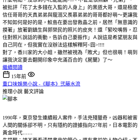
被批評「花了太多錢在入監的人身上」的黑道大哥，還是極度
信任哥哥的天真弟弟與寵溺又羨慕弟弟的哥哥都好萌～更讓我
不知如何是好的是，鮫島在要出發救晶之前，居然「無意識的
摸著」放著劉鎮生與郭榮民的照片的皮夾！還「緊咬嘴唇，忍
住對照片說話的衝動，告訴自己要振作」Ａ說這是希望朋友與
自己同在，但我實在沒辦法這樣解釋阿<囧>!!!!
對了，香川家的大小姐，雖然被視為「敗犬」但也很萌！萌到
讓我決定要去翻開印象中充滿百合的《屍蘭》了～
繼續閱讀
15年前
重口味娛樂小說 -《腳本》弐藤水流
推理小說
藝文評論
1990年，東京發生連續殺人案件，手法兇殘獵奇，凶器和被害
人間的關係卻不明，只有隱約的證據指向27年前，日本電影的
黃金時代……