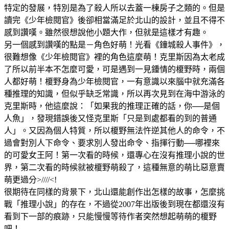
特定的發展，特別是為了殺人所以去蓋一棟房子之類的。但是
讀完《少年檢閱官》後卻相當滿足於北山的設計，並且不得不
感到讚嘆。雖然很想說他小題大作，但就是這樣才有趣。
另一個感到讚嘆的點是－角色好萌！光看《鐘城殺人事件》，
很難想像《少年檢閱官》裡的角色這麼萌！克里斯因為太老成
了所以前半本不怎麼可愛，可是遇到一見鍾情的榎野時，兩個
人都好萌！榎野身為少年檢閱官，一有意識以來腦中就充滿各
種推理的知識，但似乎缺乏常識，所以再次見到在海中游泳的
克里斯時，他這麼說：「如果我的推理正確的話，你──是個
人魚」，發現錯誤後又怪克里斯「只是到處都看的到的普通
人」。又因為個人特質，所以榎野無法忤逆其他人的命令，不
過會對別人下命令、要求別人發出命令、指揮行動──哪裡來
的可愛女王阿！第一次看的時候，還專心在沒有推理小說的世
界，第二次看的時候就被榎野萌殺了，這種無意的萌比惡意賣
萌更過分>////<!
很期待在同樣的背景下，北山還能創作出怎樣的故事，怎麼挑
戰「推理小說」的存在，不過從2007年出版後到現在都還沒有
看到下一部的痕跡，只能慢慢等待作者突然想起萌萌的榎野
吧！