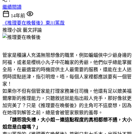
繼續閱讀
14年前
《推理要在晚餐後》東川篤哉
推理小說
藝文評論
管家是種讓人充滿無限想像的職業，例如蝙蝠俠中少爺身邊的
阿福，或者是櫻桃小丸子中花輪家的秀爺，他們似乎總能掌握
全局，在最適當的時機提供主人最需要的服務，還能在主人迷
惘時提點迷津，指引明燈。唔，每個人家裡都應該要有一個管
家！
如果你不但有個管家能打理家務兼任司機，他還有足以媲美福
爾摩斯的推理能力，只聽敘述就能指出殺人兇手，那好像就更
加完美了？只是《推理要在晚餐後》的主角可不這麼想，因為
在她得到解答之前，總是會被管家狠狠的羞辱。
「請恕我失禮，大小姐－連這點程度的真相都想不通，大小
姐您是白癡嗎？」