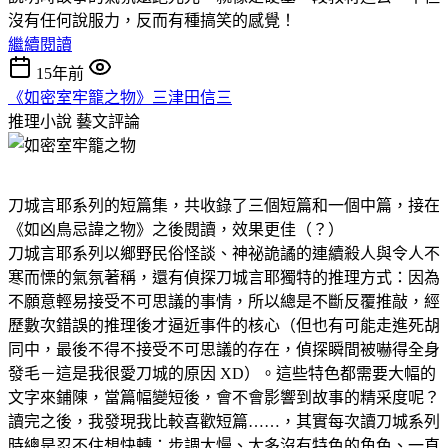
沒有任何說服力，反而有種搞笑的感覺！
繼續閱讀
15年前
《如密室牢籠之物》三津田信三
推理小說
藝文評論
刀城言耶系列的短篇集，共收錄了三個短篇和一個中篇，接在
《如凶鳥忌諱之物》之後閱讀，效果更佳（？）
刀城言耶系列以鄉野民俗怪談、神祕詭譎的連續殺人與令人不
寒而慄的氣氛著稱，還有偵探刀城言耶獨特的推理方式：因為
不願意輕易接受不可思議的事情，所以總是不斷反覆推敲，經
歷數次錯誤的推理後才逼近事件的核心（但也有可能走進死胡
同中，最後不得不接受不可思議的存在，偵探瞬間被嚇得全身
發毛－這是我很愛刀城的原因 XD）。這些特色都需要大幅的
文字來鋪陳，當篇幅變短後，會不會影響到故事的精采度呢？
讀完之後，我發現我比較喜歡短篇……，其實每次讀刀城系列
時總是忍不住想快轉：步調太慢、太多沒有特色的角色、一直