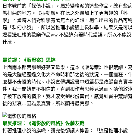
日本戰前的「探偵小說」，屬於變格派的這些作品，總有些病
態扭曲的地方。《振動魔》在此之外還加上了更有趣的「科
學」。當時人們對科學有著無盡的幻想，創作出來的作品可稱
是「科幻小說」，所以當推理小說遇上偽科學，結果又是可以
邊看邊吐槽的歡樂作品ww 不過這有著時代錯誤，所以不能說
什麼。
最荒謬：《販母案》思婷
上面兩本都荒謬到好笑又歡樂，這本《販母案》也很荒謬，寫
的是大陸經歷過文化大革命時和那之後的狀況，一個瘋狂、什
麼都不奇怪的時代。小說宣傳詞說書中短篇都是改編自真實事
件，我一開始是不相信的，直到和作者思婷見過面、聽他敘述
了被下放時的情形，我才感受到那份真實，感覺到書中荒謬背
後的悲哀…因為最真實，所以顯得最荒謬。
最反推理：《電影般的風格》佐藤友哉
打著推理小說的旗幟，讀完後卻讓人摔書：「這是推理小說