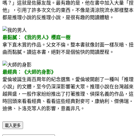
嗎？」這就是佐藤友哉。最有趣的是，他在書中加入大量「捏
他」，引用了許多次文化的東西，不像是清涼院流水那樣整本
都是推理小說的反推理小說，是很有趣的閱讀體驗。
最黏膩：《我的男人》櫻庭一樹
拿下直木賞的作品。父女不倫。整本書就像封面一樣灰暗、扭
曲而黏膩。讀這本書，絕對不是個愉快的閱讀歷程。
最經典：《大師的身影》
愛倫坡誕生兩百周年的紀念選集。愛倫坡開創了一種叫「推理
小說」的文體，至今仍深深影響著大眾。推理小說在台灣越來
越興盛，一般作家紛紛推出了打著推理、偵探名義的作品，這
時回頭來看看經典、看看這些經典對麥可‧康納利、傑佛瑞‧
迪佛、卜洛克等人的影響，意義非凡。
載入更多