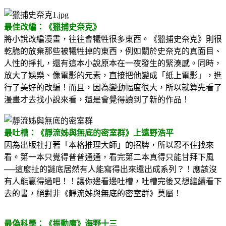
最佳改編：《獵捕史奈克》
將小說改編漫畫，往往會犧牲很多東西。《獵捕史奈克》則很
乾脆的放棄那些被犧牲掉的東西，例如關於史奈克的真面目、
人性的掙扎，還有這本小說原本在一夜發生的緊湊感。同時，
放大了娛樂、像電影的元素，直接把他變成「紙上電影」，進
行了美好的改編！而且，因為變動幅度很大，所以就算先看了
漫畫才去找小說來看，還是會覺得讀到了新的作品！
最吐槽：《靜流姊與無底的密室群》上遠野浩平
因為出版社打著「本格推理大師」的招牌，所以忍不住找來
看。第一本只覺得普普通通，看完第二本真得只能甘拜下風
──這麼扯的謎底居然有人能寫得出來還出成系列？！應該沒
有人能贏得過吧！！讓你邊看邊吐槽，吐槽完後又想繼續看下
去的書，絕對非《靜流姊與無底的密室群》莫屬！
最偽科學：《振動魔》海野十三