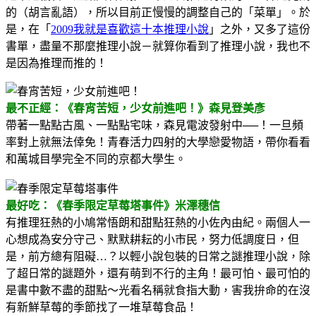
的（胡言亂語），所以目前正慢慢的調整自己的「菜單」。於
是，在「
2009我就是喜歡這十本推理小說
」之外，又多了這份
書單，盡量不那麼推理小說－就算你看到了推理小說，我也不
是因為推理而推的！
最不正經：《春宵苦短，少女前進吧！》森見登美彥
帶著一點點古風、一點點宅味，森見電波發射中──！一旦頻
率對上就無法倖免！青春活力四射的大學戀愛物語，帶你看看
和萬城目學完全不同的京都大學生。
最好吃：《春季限定草莓塔事件》米澤穗信
有推理狂熱的小鳩常悟朗和甜點狂熱的小佐內由紀。兩個人一
心想成為安分守己、默默耕耘的小市民，努力低調度日，但
是，前方總有阻礙…？以輕小說包裝的日常之謎推理小說，除
了超日常的謎題外，還有萌到不行的主角！最可怕、最可怕的
是書中數不盡的甜點～光看名稱就食指大動，害我拚命的在沒
有新鮮草莓的季節找了一堆草莓食品！