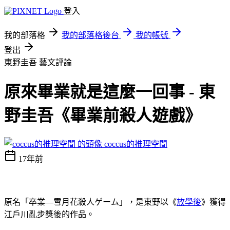
登入
我的部落格
我的部落格後台
我的帳號
登出
東野圭吾
藝文評論
原來畢業就是這麼一回事 - 東
野圭吾《畢業前殺人遊戲》
coccus的推理空間
17年前
原名「卒業―雪月花殺人ゲーム」，是東野以《
放學後
》獲得
江戶川亂步獎後的作品。