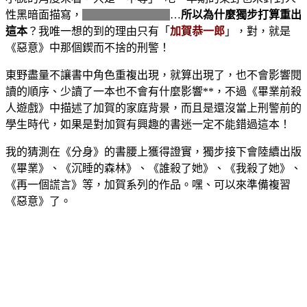
性黑暗面描寫，
結局也沒有意外性
…
所以為什麼獨步打算重出
這本
？我唯一想的到的理由只有「
加賀恭一郎
」，對，就是
《惡意》中那個鍥而不捨的刑警！
東野盡量不讓書中角色重複出現，就算出現了，也不會影響閱
讀的順序、少讀了一本也不會有什麼影響**，不過《畢業前殺
人遊戲》中描述了加賀的家庭背景，而且是還沒當上刑警前的
學生時代，如果是對加賀有興趣的書迷一定不能錯過這本！
我的猜測在《分身》的書腰上獲得證實，獨步接下會陸續出版
《畢業》、《沉睡的森林》、《誰殺了她》、《我殺了她》、
《再一個謊言》等，加賀系列的作品。嘿、可以來準備複習
《惡意》了。