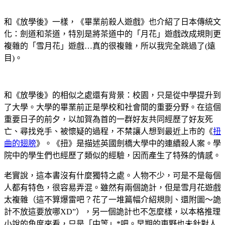
和《放學後》一樣，《畢業前殺人遊戲》也介紹了日本傳統文
化：劍道和茶道，特別是將茶道中的「月花」遊戲改成規則更
複雜的「雪月花」遊戲…真的很複雜，所以我完全跳過了(遠
目)。
和《放學後》的相似之處還有背景：校園，只是從中學提升到
了大學。大學的畢業前正是學校和社會間的重要分野。在這個
重要日子的前夕，以加賀為首的一群好友共同經歷了好友死
亡、尋找兇手、被懷疑的過程，不禁讓人想到最近上市的《
扭
曲的翅膀
》。《扭》是描述英國劍橋大學中的連續殺人案。學
院中的學生們也經歷了類似的經驗，因而產生了特殊的情感。
老實說，這本書沒有什麼獨特之處。人物不少，可是不是每個
人都有特色，很容易弄混。雖然有兩個詭計，但是雪月花遊戲
太複雜（這不算爆雷吧？花了一堆篇幅介紹規則、還附圖～詭
計不放這要放哪XD”），另一個詭計也不怎麼樣，以本格推理
小說的角度來看，只是「中等」*吧。早期的東野也未針對人