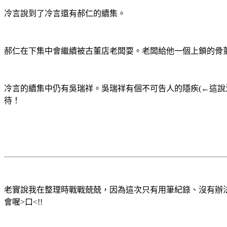
冷言說到了冷言還有郝仁的續集。
郝仁在下集中會繼續被古董店老闆耍。老闆給他一個上鎖的骨
冷言的續集中仍有吳瑞祥。吳瑞祥有個不可告人的隱疾
(
←這說
待！
老實說我在整理時戰戰兢兢，因為這次只有用筆紀錄、沒有辦
會喔
>
口
<!!