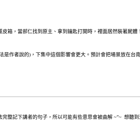
董皮箱，當郝仁找到原主、拿到鑰匙打開時，裡面居然裝著屍體
法是作者說的
)
，下集中這個影響會更大。預計會把場景放在台
法完整記下講者的句子，所以可能有些意思會被曲解
~”~
想聽到