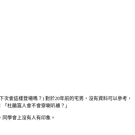
下次會這樣登場嗎？
)
對於
20
年前的宅男，沒有資料可以參考，
：「杜鵑窩人會不會穿喇叭褲？」
，同學會上沒有人有印象。