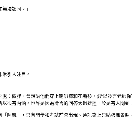
在無法認同。」
非常引人注目。
之處：微胖、會想讓他們穿上喇叭褲和花襯衫。
(
所以冷言老師你
所以很有內涵。也許是因為冷言的回答太過迂迴，於是有人問到
有「阿飄」，只有開學和考試前會出現、通訊錄上只貼張風景照