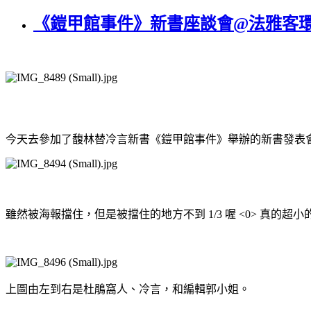
《鎧甲館事件》新書座談會@法雅客
今天去參加了馥林替冷言新書《鎧甲館事件》舉辦的新書發表
雖然被海報擋住，但是被擋住的地方不到
1/3
喔
<0>
真的超小
上圖由左到右是杜鵑窩人、冷言，和編輯郭小姐。