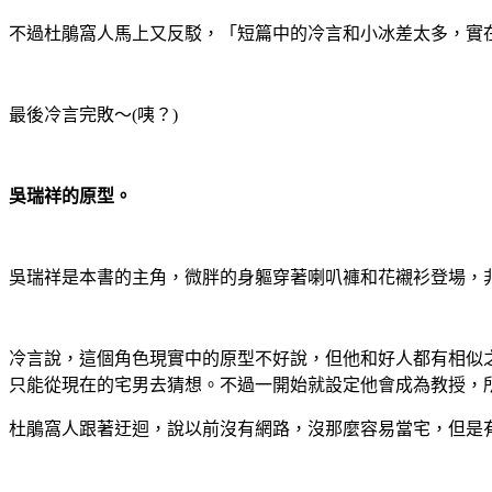
不過杜鵑窩人馬上又反駁，「短篇中的冷言和小冰差太多，實
最後冷言完敗～
(
咦？
)
吳瑞祥的原型。
吳瑞祥是本書的主角，微胖的身軀穿著喇叭褲和花襯衫登場，
冷言說，這個角色現實中的原型不好說，但他和好人都有相似
只能從現在的宅男去猜想。不過一開始就設定他會成為教授，
杜鵑窩人跟著迂迴，說以前沒有網路，沒那麼容易當宅，但是