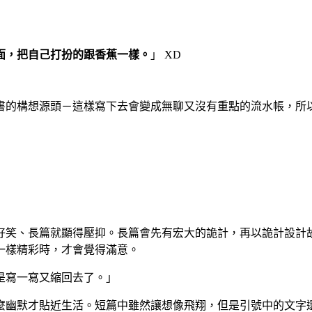
面，把自己打扮的跟香蕉一樣。
」
XD
書的構想源頭－這樣寫下去會變成無聊又沒有重點的流水帳，所
好笑、長篇就顯得壓抑。長篇會先有宏大的詭計，再以詭計設計
一樣精彩時，才會覺得滿意。
是寫一寫又縮回去了。」
麼幽默才貼近生活。短篇中雖然讓想像飛翔，但是引號中的文字