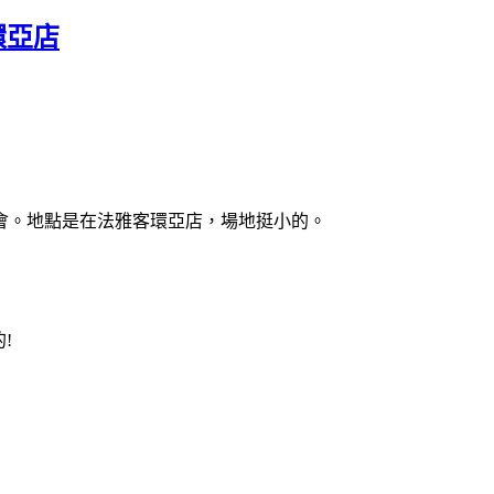
環亞店
會。地點是在法雅客環亞店，場地挺小的。
的
!