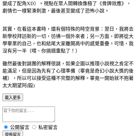
變成了配角XD）。視點在眾人間轉換像極了《骨牌效應》，
劇情也一樣緊湊刺激，最後甚至變成了恐怖小說。
其實，在看這本書時，還有個特殊的時空背景：翌日，我將去
新學校拜訪新的一切，彷彿一個外來者；另一方面，即將從大
學畢業的自己，也和結尾大家離開高中的感覺重疊。可惜，我
沒有另一半（喂、你搞錯重點了！）
雖然最後對謎團的解釋很謎，如果企圖以推理小說視之肯定不
能滿足，但是因為先有了心理準備（畢竟是奇幻小說大獎的後
補），所以可以接受這種不完整的解釋。畢竟一開始就不抱著
太大期望阿(毆)
載入更多
公開留言
私密留言
發佈留言