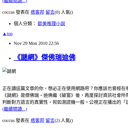
(繼續閱讀...)
coccus 發表在
痞客邦
留言
(0)
人氣(
)
個人分類：
歐美推理小說
▲top
Nov
29
Mon
2010
22:56
《謎網》傑佛瑞迪佛
正在讀這篇文章的你，想必正在使用網路吧？你應該也曾經在
《謎網》是傑佛瑞‧迪佛繼《破窗》後，再度探討資訊社會所
判斷對方語言的真實性，宛如測謊機一般。公視正在播出的「謊言
(繼續閱讀...)
coccus 發表在
痞客邦
留言
(2)
人氣(
)