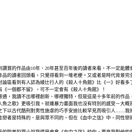
讚賞的作品由10年、20年甚至百年後的讀者來看，不一定能
作品的讀者回頭看，只覺得看到一堆老梗。又或者是時代背景完
討論區看到有人認為綾辻行人的《殺人十角館》比《一》好看多
有《一個都不留》，可不一定會有《殺人十角館》！
普通，我讀不出哪裡創新、哪裡獨特，但是這是十多年前的作品
人魚之歌》更吸引我。就連暴力畫面我也沒有特別的感受－大概
之下以古代酷刑對男性施虐的巧手安迪比較罕見而吸引人……我
性戀者是特殊的、是與眾不同的，但在《血中之弦》中，同性戀
看的歐美犯罪小說我還是會拿《血中之弦》給你，畢竟我對他的