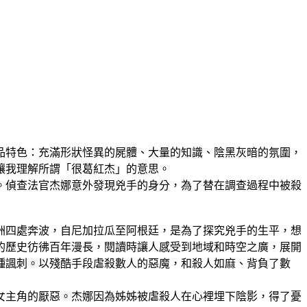
品特色：充滿形狀怪異的屍體、大量的知識、陰黑灰暗的氛圍，
讓我理解所謂「很葛紅杰」的意思。
。偵查法官杰娜意外發現兇手的身分，為了替在調查過程中被殺
洲四處奔波，自尼加拉瓜至阿根廷，是為了探究兇手的生平，想
的歷史彷彿百年漫長，閱讀時讓人感受到地域和時空之廣，展開
種諷刺。以殘酷手段虐殺數人的惡魔，和殺人如麻、背負了數
女主角的厭惡。杰娜因為姊姊被虐殺人在心裡埋下陰影，得了憂