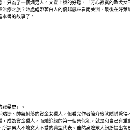
德，只為了一個爛男人。文宣上說的好聽，「芳心寂寞的敗犬女
靈治療之旅？她處處帶著白人的優越感來看南美洲，最後在好萊
這本書的故事了。
的羅曼史」。
矯捷、帥氣俐落的賞金女獵人，但看完作者簡介後就隱隱覺得不
看，成為賞金獵人，而她追緝的第一個棄保犯，就是和自己有重
，所謂男人不壞女人不愛的典型代表。雖然身邊眾人紛紛提出警