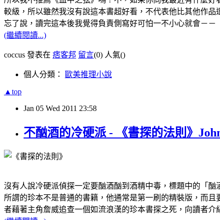
較級，所以雖然我沒有說這本書超好看，不代表他比其他作品
忘了說，讀完這本後我覺得負責側寫好可怕一不小心就會－－（
(繼續閱讀...)
coccus 發表在
痞客邦
留言
(0)
人氣(
)
個人分類：
歐美推理小說
▲top
Jan
05
Wed
2011
23:58
不酗酒的冷硬派 - 《書探的法則》John D
沒有人說冷硬派偵探一定要酗酒酗到酒精中毒，標題中的「酗
所謂的珍本不是普通的書籍，他通常是第一刷的精裝版，而且
者藉著主角詹威追查一個如流浪漢的珍本書探之死，向讀者介