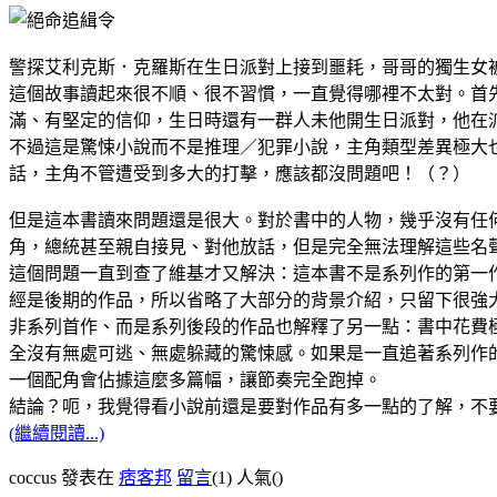
警探艾利克斯．克羅斯在生日派對上接到噩耗，哥哥的獨生女
這個故事讀起來很不順、很不習慣，一直覺得哪裡不太對。首
滿、有堅定的信仰，生日時還有一群人未他開生日派對，他在派對上還大
不過這是驚悚小說而不是推理／犯罪小說，主角類型差異極大
話，主角不管遭受到多大的打擊，應該都沒問題吧！（？）
但是這本書讀來問題還是很大。對於書中的人物，幾乎沒有任
角，總統甚至親自接見、對他放話，但是完全無法理解這些名
這個問題一直到查了維基才又解決：這本書不是系列作的第一作
經是後期的作品，所以省略了大部分的背景介紹，只留下很強
非系列首作、而是系列後段的作品也解釋了另一點：書中花費
全沒有無處可逃、無處躲藏的驚悚感。如果是一直追著系列作
一個配角會佔據這麼多篇幅，讓節奏完全跑掉。
結論？呃，我覺得看小說前還是要對作品有多一點的了解，不
(繼續閱讀...)
coccus 發表在
痞客邦
留言
(1)
人氣(
)