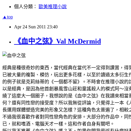
個人分類：
歐美推理小說
▲top
Apr
24
Sun
2011
23:40
《血中之弦》Val McDermid
經典是種很奇妙的東西，當代經典在當代不一定得到讚賞，得到
已被大量的複製、模仿，玩出更多花樣，以至於讀過太多衍生
的例子就是克莉絲蒂的《一個都不留》。不時會在推理小說的
以是經典，是因為他首創暴風雪山莊和童謠殺人的模式阿～沒
繞了這麼大一個圈子，我想說的是《血中之弦》在我讀來相當
何？還有同性戀的接受度？所以我無從評論，只覺得上一本《
長運用媒體塑造完美的形象又怎樣？這種角色太普遍了，相較
不過我很喜歡作者對同性戀角色的安排。大部分的作品中，同
已，就和嗜酒、電腦天才一樣。這和作者自身有關吧。
所以我不推薦《血中之弦》嗎？不，如果你問我最近有什麼好