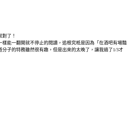
就對了！
一樣能一翻開就不停止的閱讀，追根究柢是因為「在酒吧有場豔
分子的特務雖然很有趣，但是出來的太晚了，讓我過了1/3才