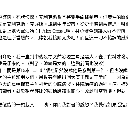
被謀殺，死狀悽慘。艾利克斯誓言將兇手緝捕到案，但案件的關
先是艾利克斯．克羅斯。說到中年警察，從史卡德到雷博思，哪
聲演講：I, Alex Cross...唔，身心健全到讓人好不習
也是理所當然的，只能說我接觸太少吧！而且這一切不協調的感
何介紹，我一直到中後段才突然發現主角是黑人，查了資料才發
聲是哪來的。（對了，總統是女的，這點前面也沒說）
，而是第16本=口=!出版社雖然沒說他是系列第一作，但也沒說
大的主角和朋友們，最後甚至跑出個大魔王都是正常的－－因為
極大的篇幅描寫主角祖母的心臟病發、住院治療的過程。這些描
的讀者，對於祖母娜娜的病情應該很關心、感到相當緊張，但對
要傻傻的一頭栽入……咦，你問我對書的感想？我覺得如果看過