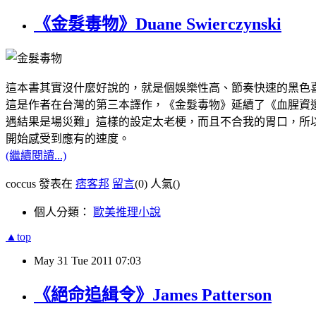
《金髮毒物》Duane Swierczynski
這本書其實沒什麼好說的，就是個娛樂性高、節奏快速的黑色
這是作者在台灣的第三本譯作，《金髮毒物》延續了《血腥資
遇結果是場災難」這樣的設定太老梗，而且不合我的胃口，所以
開始感受到應有的速度。
(繼續閱讀...)
coccus 發表在
痞客邦
留言
(0)
人氣(
)
個人分類：
歐美推理小說
▲top
May
31
Tue
2011
07:03
《絕命追緝令》James Patterson