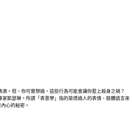
滴滴。但，你可曾想過，這些行為可能會讓你惹上殺身之禍？
專家凱瑟琳。所謂「表意學」指的是透過人的表情、肢體語言來
者內心的秘密。