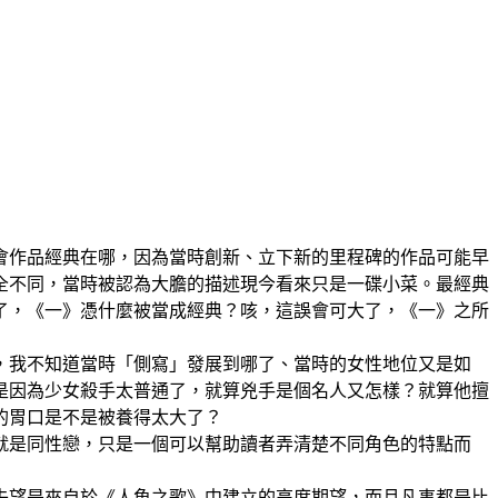
體會作品經典在哪，因為當時創新、立下新的里程碑的作品可能早
全不同，當時被認為大膽的描述現今看來只是一碟小菜。最經典
了，《一》憑什麼被當成經典？咳，這誤會可大了，《一》之所
，我不知道當時「側寫」發展到哪了、當時的女性地位又是如
是因為少女殺手太普通了，就算兇手是個名人又怎樣？就算他擅
的胃口是不是被養得太大了？
就是同性戀，只是一個可以幫助讀者弄清楚不同角色的特點而
失望是來自於《人魚之歌》中建立的高度期望，而且凡事都是比