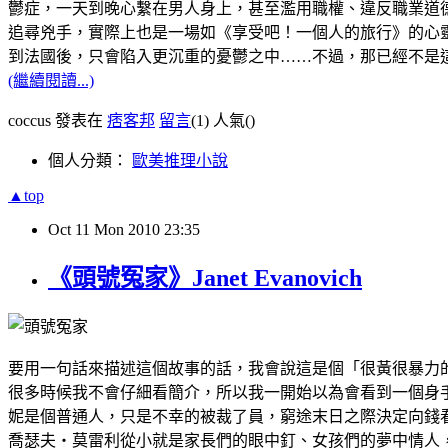
鬱症，一天到晚心繫在男人身上，甚至濫用職權、違反職業道
追尋兇手，實際上也是一場如《享受吧！一個人的旅行》的心
到法國後，只會陷入更沉重的憂鬱之中……不過，那已經不是
(繼續閱讀...)
coccus 發表在
痞客邦
留言
(1)
人氣(
)
個人分類：
歐美推理小說
▲top
Oct
11
Mon
2010
23:35
《頭號冤家》Janet Evanovich
要用一句話來描述這個故事的話，我會說這是個「很黃很暴力
很多時候我不會仔細看簡介，所以我一開始以為會看到一個身手
妮是個普通人，只是不幸的被裁了員，窮途末日之際決定向錢
喬瑟夫‧莫雷利從小就是家長們的眼中釘、女孩們的夢中情人