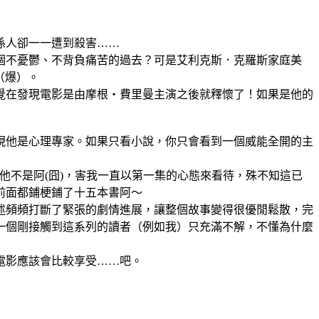
係人卻一一遭到殺害……
個不憂鬱、不背負痛苦的過去？可是艾利克斯．克羅斯家庭美
慣（爆）。
覺在發現電影是由摩根‧費里曼主演之後就釋懷了！如果是他的
現他是心理專家。如果只看小說，你只會看到一個威能全開的主
他不是阿(囧)，害我一直以第一集的心態來看待，殊不知這已
前面都鋪梗鋪了十五本書阿～
述頻頻打斷了緊張的劇情進展，讓整個故事變得很優閒鬆散，完
一個剛接觸到這系列的讀者（例如我）只充滿不解，不懂為什麼
電影應該會比較享受……吧。