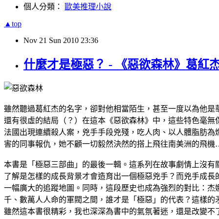
個人分類：
歐美推理小說
▲top
Nov
21
Sun
2010
23:36
什麼才是極惡？ - 《惡欲森林》葛紅
雖然聽過葛紅杰的名字，卻對他相當陌生，甚至一度以為他是
還有很虛的結局（？）在這本《惡欲森林》中，這些特色毫無
法國出現連續殺人案，兇手手段兇殘，吃人肉、以人體脂肪為
害的同事報仇，她不顧一切毅然決然的搭上飛往南美洲的飛機
本書是「極惡三部曲」的最後一輯。這系列在故事劇情上沒有
了解是怎樣的成長背景才會造育出一個極惡兇手？而兇手成長
一幅廣大的追蹤地圖。同時，這段歷史也成為強烈的對比：杰
千、數萬人人命的軍閥之間，誰才是「極惡」的代表？這樣的
雖然這本書很精彩，我也深深為書中的氣氛著迷，還是改變不