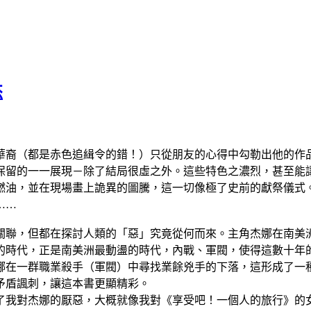
杰
華裔（都是赤色追緝令的錯！）只從朋友的心得中勾勒出他的作
保留的一一展現－除了結局很虛之外。這些特色之濃烈，甚至能
燃油，並在現場畫上詭異的圖騰，這一切像極了史前的獻祭儀式
……
關聯，但都在探討人類的「惡」究竟從何而來。主角杰娜在南美
的時代，正是南美洲最動盪的時代，內戰、軍閥，使得這數十年
娜在一群職業殺手（軍閥）中尋找業餘兇手的下落，這形成了一
矛盾諷刺，讓這本書更顯精彩。
了我對杰娜的厭惡，大概就像我對《享受吧！一個人的旅行》的