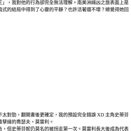
王」，我對他的行為卻完全無法理解。南美洲緝凶之旅表面上是
塢式的結局中得到了心靈的平靜？也許活著還不壞？總覺得她回
太對勁，翻開書後更確定，我的預設完全錯誤 XD 主角史蒂芬
重孽緣的喬瑟夫‧莫雷利。
告，但史蒂芬妮仍莫名的被拐走第一次。莫雷利長大後成為代表